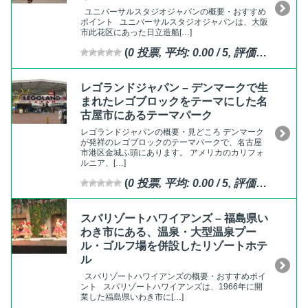
ユニバーサルスタジオジャパンの概要・おすすめ
ポイント ユニバーサルスタジオジャパンは、大阪
市此花区にあった日立造船[…]
(
0
投票, 平均:
0.00
/ 5,
評価済
)
レゴランドジャパン – デンマークで生
まれたレゴブロックをテーマにした名
古屋市にあるテーマパーク
レゴランドジャパンの概要・見どころ デンマーク
が発祥のレゴブロックのテーマパークで、名古屋
市港区金城ふ頭にあります。 アメリカのカリフォ
ルニア、[…]
(
0
投票, 平均:
0.00
/ 5,
評価済
)
スパリゾートハワイアンズ – 福島県い
わき市にある、温泉・大型温泉プー
ル・ゴルフ場を併設したリゾートホテ
ル
スパリゾートハワイアンズの概要・おすすめポイ
ント スパリゾートハワイアンズは、1966年に開
業した福島県いわき市に[…]