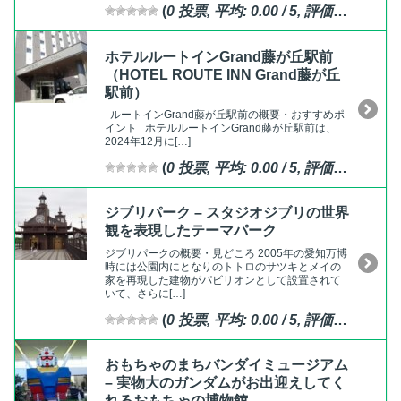
(
0
投票, 平均:
0.00
/ 5,
評価済
)
ホテルルートインGrand藤が丘駅前
（HOTEL ROUTE INN Grand藤が丘
駅前）
ルートインGrand藤が丘駅前の概要・おすすめポ
イント ホテルルートインGrand藤が丘駅前は、
2024年12月に[…]
(
0
投票, 平均:
0.00
/ 5,
評価済
)
ジブリパーク – スタジオジブリの世界
観を表現したテーマパーク
ジブリパークの概要・見どころ 2005年の愛知万博
時には公園内にとなりのトトロのサツキとメイの
家を再現した建物がパビリオンとして設置されて
いて、さらに[…]
(
0
投票, 平均:
0.00
/ 5,
評価済
)
おもちゃのまちバンダイミュージアム
– 実物大のガンダムがお出迎えしてく
れるおもちゃの博物館