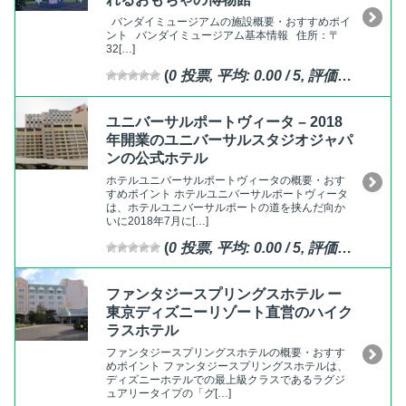
バンダイミュージアムの施設概要・おすすめポイ
ント バンダイミュージアム基本情報 住所：〒
32[…]
(
0
投票, 平均:
0.00
/ 5,
評価済
)
ユニバーサルポートヴィータ – 2018
年開業のユニバーサルスタジオジャパ
ンの公式ホテル
ホテルユニバーサルポートヴィータの概要・おす
すめポイント ホテルユニバーサルポートヴィータ
は、ホテルユニバーサルポートの道を挟んだ向か
いに2018年7月に[…]
(
0
投票, 平均:
0.00
/ 5,
評価済
)
ファンタジースプリングスホテル ー
東京ディズニーリゾート直営のハイク
ラスホテル
ファンタジースプリングスホテルの概要・おすす
めポイント ファンタジースプリングスホテルは、
ディズニーホテルでの最上級クラスであるラグジ
ュアリータイプの「グ[…]