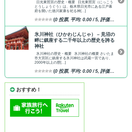
日光東照宮の歴史・概要 日光東照宮（にっこう
とうしょうぐう）は、栃木県日光市にある江戸幕
府を開いた徳川家康を祀る神[…]
(
0
投票, 平均:
0.00
/ 5,
評価済
)
氷川神社（ひかわじんじゃ） – 見沼の
畔に鎮座する二千年以上の歴史を誇る
神社
氷川神社の歴史・概要 氷川神社の概要 さいたま
市大宮区に鎮座する氷川神社は武蔵一宮であり、
2000年以上の歴[…]
(
0
投票, 平均:
0.00
/ 5,
評価済
)
おすすめ！