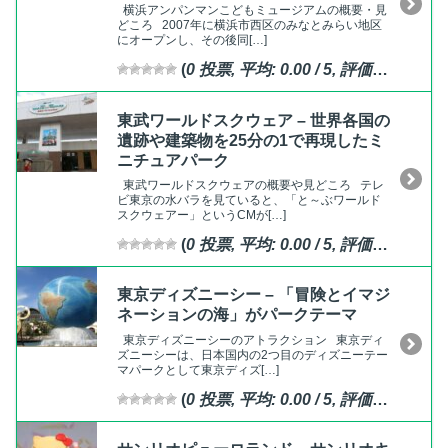
横浜アンパンマンこどもミュージアムの概要・見
どころ 2007年に横浜市西区のみなとみらい地区
にオープンし、その後同[…]
(
0
投票, 平均:
0.00
/ 5,
評価済
)
東武ワールドスクウェア – 世界各国の
遺跡や建築物を25分の1で再現したミ
ニチュアパーク
東武ワールドスクウェアの概要や見どころ テレ
ビ東京の水バラを見ていると、「と～ぶワールド
スクウェアー」というCMが[…]
(
0
投票, 平均:
0.00
/ 5,
評価済
)
東京ディズニーシー – 「冒険とイマジ
ネーションの海」がパークテーマ
東京ディズニーシーのアトラクション 東京ディ
ズニーシーは、日本国内の2つ目のディズニーテー
マパークとして東京ディズ[…]
(
0
投票, 平均:
0.00
/ 5,
評価済
)