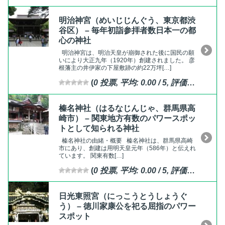
明治神宮（めいじじんぐう、東京都渋
谷区） – 毎年初詣参拝者数日本一の都
心の神社
明治神宮は、明治天皇が崩御された後に国民の願
いにより大正九年（1920年）創建されました。 彦
根藩主の井伊家の下屋敷跡の約22万坪[…]
(
0
投票, 平均:
0.00
/ 5,
評価済
)
榛名神社（はるなじんじゃ、群馬県高
崎市） – 関東地方有数のパワースポッ
トとして知られる神社
榛名神社の由緒・概要 榛名神社は、群馬県高崎
市にあり、創建は用明天皇元年（586年）と伝えれ
ています。 関東有数[…]
(
0
投票, 平均:
0.00
/ 5,
評価済
)
日光東照宮（にっこうとうしょうぐ
う） – 徳川家康公を祀る屈指のパワー
スポット