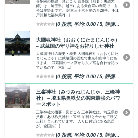
喜多院の概要・見どころ 喜多院（別名：川越大
師）は、埼玉県川越市にある天台宗の寺院で、山
号は星野山です。 関東三十六不動の台28番、小江
戸川越七福神第2[…]
(
0
投票, 平均:
0.00
/ 5,
評価済
)
大國魂神社（おおくにたまじんじゃ）
– 武蔵国の守り神をお祀りした神社
大國魂神社の歴史・概要 大國魂神社（おおくにた
まじんじゃ）は武蔵国の総社で東京都府中市にあ
ります。 武蔵国の一ノ宮から六ノ宮を合わせ祀っ
ているので「六所[…]
(
0
投票, 平均:
0.00
/ 5,
評価済
)
三峯神社（みつみねじんじゃ、三峰神
社） – 埼玉県奥秩父の関東最強のパワ
ースポット
三峯神社の概要・見どころ 三峯神社は、埼玉県秩
父市にあり秩父神社・宝登山神社と合わせて秩父
三社と言われています。 入り口付近にある鳥居
が、全国的[…]
(
0
投票, 平均:
0.00
/ 5,
評価済
)