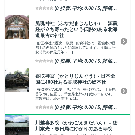
(
0
投票, 平均:
0.00
/ 5,
評価済
)
船魂神社（ふなだまじんじゃ） – 源義
経が立ち寄ったという伝説のある北海
道最古の神社
船玉神社の歴史・概要 船魂神社は、函館市の函
館山の西側のふもとに鎮座しています。 創建は平
安時代の保元元年（11[…]
(
0
投票, 平均:
0.00
/ 5,
評価済
)
香取神宮（かとりじんぐう）- 日本全
国に400社ある香取神社の総本社
香取神宮の概要・見どころ 香取神宮は、千葉県
香取市に位置し、千葉県北部の下総の一宮です。
主祭神は、経津主神（ふ[…]
(
0
投票, 平均:
0.00
/ 5,
評価済
)
川越喜多院（かわごえきたいん） – 徳
川家光・春日局にゆかりのある寺院