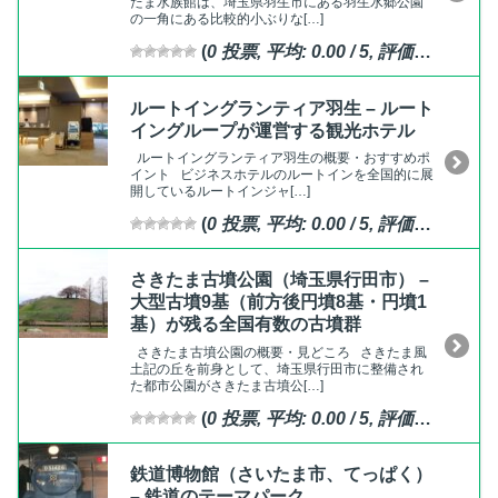
たま水族館は、埼玉県羽生市にある羽生水郷公園
の一角にある比較的小ぶりな[…]
(
0
投票, 平均:
0.00
/ 5,
評価済
)
ルートイングランティア羽生 – ルート
イングループが運営する観光ホテル
ルートイングランティア羽生の概要・おすすめポ
イント ビジネスホテルのルートインを全国的に展
開しているルートインジャ[…]
(
0
投票, 平均:
0.00
/ 5,
評価済
)
さきたま古墳公園（埼玉県行田市） –
大型古墳9基（前方後円墳8基・円墳1
基）が残る全国有数の古墳群
さきたま古墳公園の概要・見どころ さきたま風
土記の丘を前身として、埼玉県行田市に整備され
た都市公園がさきたま古墳公[…]
(
0
投票, 平均:
0.00
/ 5,
評価済
)
鉄道博物館（さいたま市、てっぱく）
– 鉄道のテーマパーク