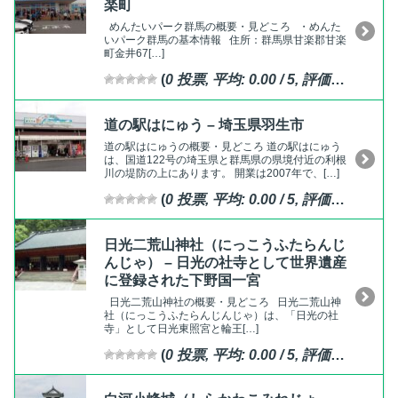
楽町
めんたいパーク群馬の概要・見どころ ・めんた
いパーク群馬の基本情報 住所：群馬県甘楽郡甘楽
町金井67[…]
(
0
投票, 平均:
0.00
/ 5,
評価済
)
道の駅はにゅう – 埼玉県羽生市
道の駅はにゅうの概要・見どころ 道の駅はにゅう
は、国道122号の埼玉県と群馬県の県境付近の利根
川の堤防の上にあります。 開業は2007年で、[…]
(
0
投票, 平均:
0.00
/ 5,
評価済
)
日光二荒山神社（にっこうふたらんじ
んじゃ） – 日光の社寺として世界遺産
に登録された下野国一宮
日光二荒山神社の概要・見どころ 日光二荒山神
社（にっこうふたらんじんじゃ）は、「日光の社
寺」として日光東照宮と輪王[…]
(
0
投票, 平均:
0.00
/ 5,
評価済
)