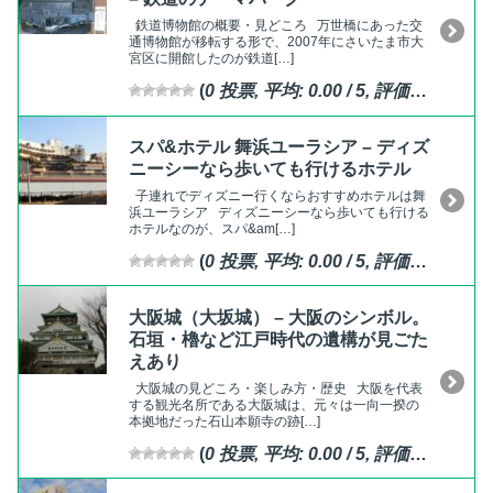
鉄道博物館の概要・見どころ 万世橋にあった交
通博物館が移転する形で、2007年にさいたま市大
宮区に開館したのが鉄道[…]
(
0
投票, 平均:
0.00
/ 5,
評価済
)
スパ&ホテル 舞浜ユーラシア – ディズ
ニーシーなら歩いても行けるホテル
子連れでディズニー行くならおすすめホテルは舞
浜ユーラシア ディズニーシーなら歩いても行ける
ホテルなのが、スパ&am[…]
(
0
投票, 平均:
0.00
/ 5,
評価済
)
大阪城（大坂城） – 大阪のシンボル。
石垣・櫓など江戸時代の遺構が見ごた
えあり
大阪城の見どころ・楽しみ方・歴史 大阪を代表
する観光名所である大阪城は、元々は一向一揆の
本拠地だった石山本願寺の跡[…]
(
0
投票, 平均:
0.00
/ 5,
評価済
)