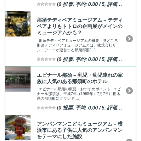
(
0
投票, 平均:
0.00
/ 5,
評価済
)
那須テディベアミュージアム – テディ
ベアよりもトトロの企画展がメインの
ミュージアムかも？
那須テディベアミュージアムの概要・見どころ
那須テディベアミュージアムとは、株式会社サ
ン・アローが運営する那須郡那[…]
(
0
投票, 平均:
0.00
/ 5,
評価済
)
エピナール那須 – 乳児・幼児連れの家
族に人気のある那須町のホテル
エピナール那須の概要・おすすめポイント エピ
ナール那須は、平成7年（1995年）7月7日に栃木
県の那須町にグランド[…]
(
0
投票, 平均:
0.00
/ 5,
評価済
)
アンパンマンこどもミュージアム – 横
浜市にある子供に人気のアンパンマン
をテーマにした施設