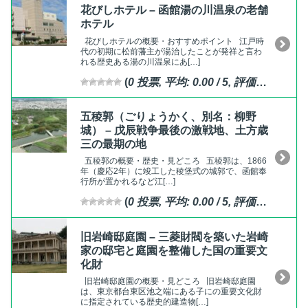
花びしホテル – 函館湯の川温泉の老舗
ホテル
花びしホテルの概要・おすすめポイント 江戸時
代の初期に松前藩主が湯治したことが発祥と言わ
れる歴史ある湯の川温泉にあ[…]
(
0
投票, 平均:
0.00
/ 5,
評価済
)
五稜郭（ごりょうかく、別名：柳野
城） – 戊辰戦争最後の激戦地、土方歳
三の最期の地
五稜郭の概要・歴史・見どころ 五稜郭は、1866
年（慶応2年）に竣工した稜堡式の城郭で、函館奉
行所が置かれるなど江[…]
(
0
投票, 平均:
0.00
/ 5,
評価済
)
旧岩崎邸庭園 – 三菱財閥を築いた岩崎
家の邸宅と庭園を整備した国の重要文
化財
旧岩崎邸庭園の概要・見どころ 旧岩崎邸庭園
は、東京都台東区池之端にある子にの重要文化財
に指定されている歴史的建造物[…]