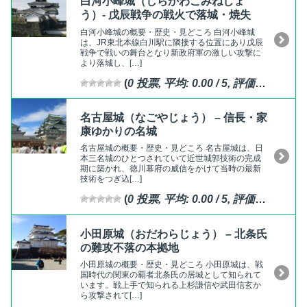
白河小峰城（しらかわこみねじょ
う）- 戊辰戦争の戦火で落城・焼失
白河小峰城の概要・歴史・見どころ 白河小峰城
は、JR東北本線白川駅に隣接する位置にあり戊辰
戦争で戦いの舞台となり新政府軍の激しい攻撃に
より落城し、[…]
(
0
投票, 平均:
0.00
/ 5,
評価済
)
名古屋城（なごやじょう） – 信長・家
康ゆかりの名城
名古屋城の概要・歴史・見どころ 名古屋城は、日
本三名城のひとつされていて近世城郭技術の完成
期に築かれ、徳川幕府の威信をかけて当時の最新
技術をつぎ込[…]
(
0
投票, 平均:
0.00
/ 5,
評価済
)
小田原城（おだわらじょう） – 北条氏
の難攻不落の本拠地
小田原城の概要・歴史・見どころ 小田原城は、戦
国時代の関東の覇者北条氏の居城として知られて
います。戦上手で知られる上杉謙信や武田信玄か
ら攻撃されて[…]