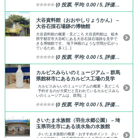
(
0
投票, 平均:
0.00
/ 5,
評価済
)
大谷資料館（おおやしりょうかん） –
大谷石採石場跡の博物館
大谷資料館の概要・見どころ 大谷資料館は、栃木
県宇都宮市大谷町にある大谷石採石場跡を見学で
きる博物館です。 地下神殿のような空間が広がっ
ているため、多く[…]
(
0
投票, 平均:
0.00
/ 5,
評価済
)
カルピスみらいのミュージアム – 群馬
県館林市にあるカルピス工場の見学
カルピスみらいのミュージアムの概要・見どころ
予約するのが大変だと言われているカルピスみら
いのミュージアムは、群馬[…]
(
0
投票, 平均:
0.00
/ 5,
評価済
)
さいたま水族館（羽生水郷公園） – 埼
玉県羽生市にある淡水魚の水族館
さいたま水族館の概要・おすすめポイント さい