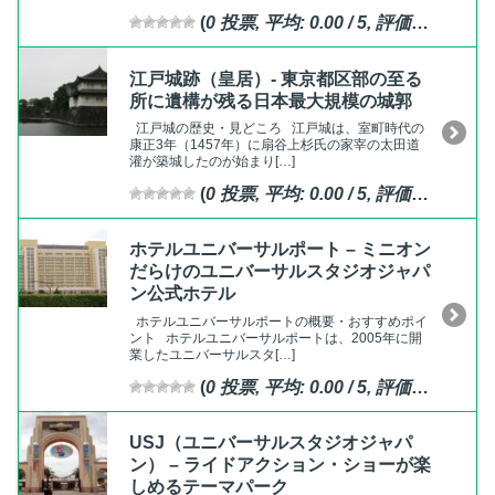
(
0
投票, 平均:
0.00
/ 5,
評価済
)
江戸城跡（皇居）- 東京都区部の至る
所に遺構が残る日本最大規模の城郭
江戸城の歴史・見どころ 江戸城は、室町時代の
康正3年（1457年）に扇谷上杉氏の家宰の太田道
灌が築城したのが始まり[…]
(
0
投票, 平均:
0.00
/ 5,
評価済
)
ホテルユニバーサルポート – ミニオン
だらけのユニバーサルスタジオジャパ
ン公式ホテル
ホテルユニバーサルポートの概要・おすすめポイ
ント ホテルユニバーサルポートは、2005年に開
業したユニバーサルスタ[…]
(
0
投票, 平均:
0.00
/ 5,
評価済
)
USJ（ユニバーサルスタジオジャパ
ン） – ライドアクション・ショーが楽
しめるテーマパーク