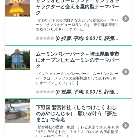
サンリオピューロランド – サンリオキ
ャラクターと会える屋内型テーマパー
ク
かわいいものが大好きな人とって鉄板のテーマパ
ーク サンリオピューロランドは、東京都多摩市に
あるサンリオキャラクター[…]
(
0
投票, 平均:
0.00
/ 5,
評価済
)
ムーミンバレーパーク – 埼玉県飯能市
にオープンしたムーミンのテーマパー
ク
メッツァ ムーミンバレーパーク ムーミンバレー
パークは、メッツァの主要施設として2019年3月
にオープンしています[…]
(
0
投票, 平均:
0.00
/ 5,
評価済
)
下野国 鷲宮神社（しもつけこく わし
のみやじんじゃ）- 願いが叶う「夢た
まご」で有名
鷲宮神社の歴史・概要 テレビ東京で2020年10月
14日に放送された「ＴＨＥスゴロク旅 名所名物探
しｉｎ秋の日光 […]