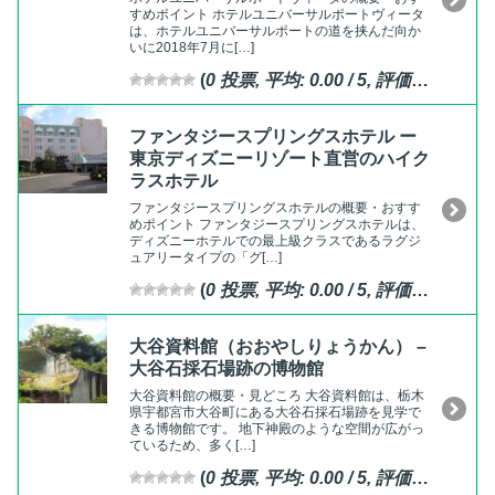
すめポイント ホテルユニバーサルポートヴィータ
は、ホテルユニバーサルポートの道を挟んだ向か
いに2018年7月に[…]
(
0
投票, 平均:
0.00
/ 5,
評価済
)
ファンタジースプリングスホテル ー
東京ディズニーリゾート直営のハイク
ラスホテル
ファンタジースプリングスホテルの概要・おすす
めポイント ファンタジースプリングスホテルは、
ディズニーホテルでの最上級クラスであるラグジ
ュアリータイプの「グ[…]
(
0
投票, 平均:
0.00
/ 5,
評価済
)
大谷資料館（おおやしりょうかん） –
大谷石採石場跡の博物館
大谷資料館の概要・見どころ 大谷資料館は、栃木
県宇都宮市大谷町にある大谷石採石場跡を見学で
きる博物館です。 地下神殿のような空間が広がっ
ているため、多く[…]
(
0
投票, 平均:
0.00
/ 5,
評価済
)