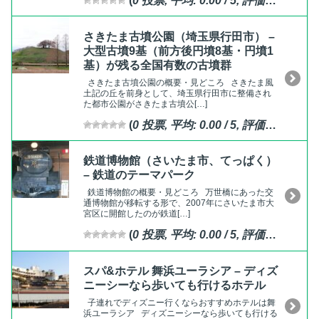
(
0
投票, 平均:
0.00
/ 5,
評価済
)
さきたま古墳公園（埼玉県行田市） –
大型古墳9基（前方後円墳8基・円墳1
基）が残る全国有数の古墳群
さきたま古墳公園の概要・見どころ さきたま風
土記の丘を前身として、埼玉県行田市に整備され
た都市公園がさきたま古墳公[…]
(
0
投票, 平均:
0.00
/ 5,
評価済
)
鉄道博物館（さいたま市、てっぱく）
– 鉄道のテーマパーク
鉄道博物館の概要・見どころ 万世橋にあった交
通博物館が移転する形で、2007年にさいたま市大
宮区に開館したのが鉄道[…]
(
0
投票, 平均:
0.00
/ 5,
評価済
)
スパ&ホテル 舞浜ユーラシア – ディズ
ニーシーなら歩いても行けるホテル
子連れでディズニー行くならおすすめホテルは舞
浜ユーラシア ディズニーシーなら歩いても行ける