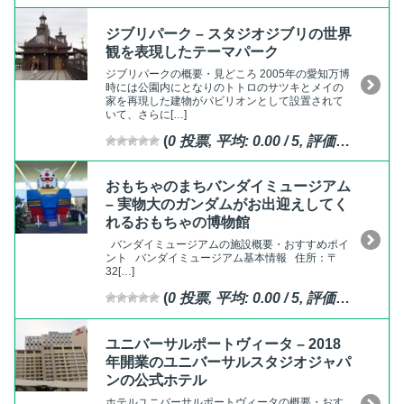
ジブリパーク – スタジオジブリの世界
観を表現したテーマパーク
ジブリパークの概要・見どころ 2005年の愛知万博
時には公園内にとなりのトトロのサツキとメイの
家を再現した建物がパビリオンとして設置されて
いて、さらに[…]
(
0
投票, 平均:
0.00
/ 5,
評価済
)
おもちゃのまちバンダイミュージアム
– 実物大のガンダムがお出迎えしてく
れるおもちゃの博物館
バンダイミュージアムの施設概要・おすすめポイ
ント バンダイミュージアム基本情報 住所：〒
32[…]
(
0
投票, 平均:
0.00
/ 5,
評価済
)
ユニバーサルポートヴィータ – 2018
年開業のユニバーサルスタジオジャパ
ンの公式ホテル
ホテルユニバーサルポートヴィータの概要・おす