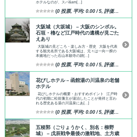
ホテルなのが、スパ&am[…]
(
0
投票, 平均:
0.00
/ 5,
評価済
)
大阪城（大坂城） – 大阪のシンボル。
石垣・櫓など江戸時代の遺構が見ごた
えあり
大阪城の見どころ・楽しみ方・歴史 大阪を代表
する観光名所である大阪城は、元々は一向一揆の
本拠地だった石山本願寺の跡[…]
(
0
投票, 平均:
0.00
/ 5,
評価済
)
花びしホテル – 函館湯の川温泉の老舗
ホテル
花びしホテルの概要・おすすめポイント 江戸時
代の初期に松前藩主が湯治したことが発祥と言わ
れる歴史ある湯の川温泉にあ[…]
(
0
投票, 平均:
0.00
/ 5,
評価済
)
五稜郭（ごりょうかく、別名：柳野
城） – 戊辰戦争最後の激戦地、土方歳