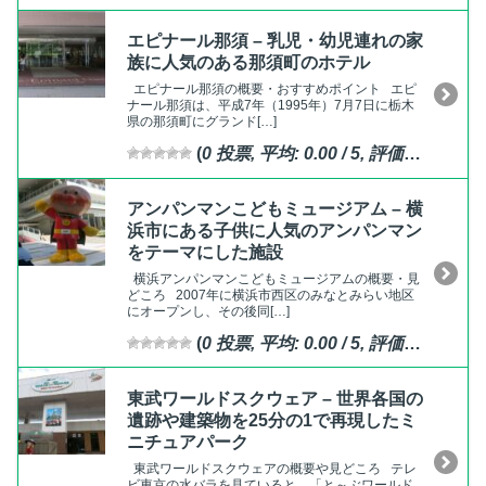
エピナール那須 – 乳児・幼児連れの家
族に人気のある那須町のホテル
エピナール那須の概要・おすすめポイント エピ
ナール那須は、平成7年（1995年）7月7日に栃木
県の那須町にグランド[…]
(
0
投票, 平均:
0.00
/ 5,
評価済
)
アンパンマンこどもミュージアム – 横
浜市にある子供に人気のアンパンマン
をテーマにした施設
横浜アンパンマンこどもミュージアムの概要・見
どころ 2007年に横浜市西区のみなとみらい地区
にオープンし、その後同[…]
(
0
投票, 平均:
0.00
/ 5,
評価済
)
東武ワールドスクウェア – 世界各国の
遺跡や建築物を25分の1で再現したミ
ニチュアパーク
東武ワールドスクウェアの概要や見どころ テレ
ビ東京の水バラを見ていると、「と～ぶワールド