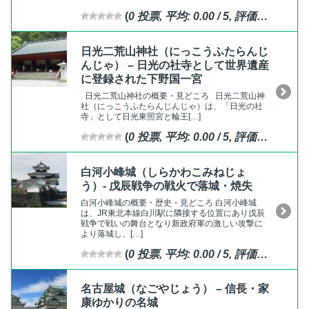
(
0
投票, 平均:
0.00
/ 5,
評価済
)
日光二荒山神社（にっこうふたらんじ
んじゃ） – 日光の社寺として世界遺産
に登録された下野国一宮
日光二荒山神社の概要・見どころ 日光二荒山神
社（にっこうふたらんじんじゃ）は、「日光の社
寺」として日光東照宮と輪王[…]
(
0
投票, 平均:
0.00
/ 5,
評価済
)
白河小峰城（しらかわこみねじょ
う）- 戊辰戦争の戦火で落城・焼失
白河小峰城の概要・歴史・見どころ 白河小峰城
は、JR東北本線白川駅に隣接する位置にあり戊辰
戦争で戦いの舞台となり新政府軍の激しい攻撃に
より落城し、[…]
(
0
投票, 平均:
0.00
/ 5,
評価済
)
名古屋城（なごやじょう） – 信長・家
康ゆかりの名城