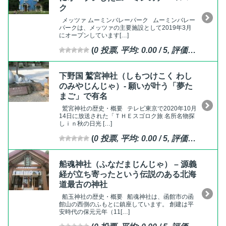
ク
メッツァ ムーミンバレーパーク ムーミンバレー
パークは、メッツァの主要施設として2019年3月
にオープンしています[…]
(
0
投票, 平均:
0.00
/ 5,
評価済
)
下野国 鷲宮神社（しもつけこく わし
のみやじんじゃ）- 願いが叶う「夢た
まご」で有名
鷲宮神社の歴史・概要 テレビ東京で2020年10月
14日に放送された「ＴＨＥスゴロク旅 名所名物探
しｉｎ秋の日光 […]
(
0
投票, 平均:
0.00
/ 5,
評価済
)
船魂神社（ふなだまじんじゃ） – 源義
経が立ち寄ったという伝説のある北海
道最古の神社
船玉神社の歴史・概要 船魂神社は、函館市の函
館山の西側のふもとに鎮座しています。 創建は平
安時代の保元元年（11[…]