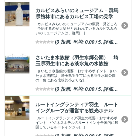
カルピスみらいのミュージアム – 群馬
県館林市にあるカルピス工場の見学
カルピスみらいのミュージアムの概要・見どころ
予約するのが大変だと言われているカルピスみら
いのミュージアムは、群馬[…]
(
0
投票, 平均:
0.00
/ 5,
評価済
)
さいたま水族館（羽生水郷公園） – 埼
玉県羽生市にある淡水魚の水族館
さいたま水族館の概要・おすすめポイント さい
たま水族館は、埼玉県羽生市にある羽生水郷公園
の一角にある比較的小ぶりな[…]
(
0
投票, 平均:
0.00
/ 5,
評価済
)
ルートイングランティア羽生 – ルート
イングループが運営する観光ホテル
ルートイングランティア羽生の概要・おすすめポ
イント ビジネスホテルのルートインを全国的に展
開しているルートインジャ[…]