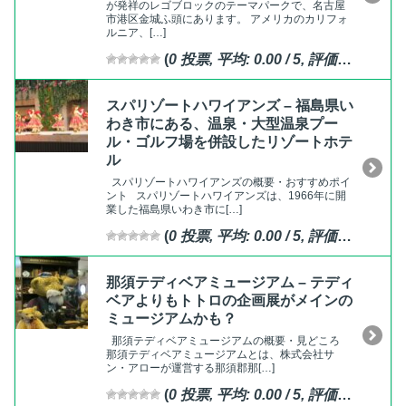
が発祥のレゴブロックのテーマパークで、名古屋
市港区金城ふ頭にあります。 アメリカのカリフォ
ルニア、[…]
(
0
投票, 平均:
0.00
/ 5,
評価済
)
スパリゾートハワイアンズ – 福島県い
わき市にある、温泉・大型温泉プー
ル・ゴルフ場を併設したリゾートホテ
ル
スパリゾートハワイアンズの概要・おすすめポイ
ント スパリゾートハワイアンズは、1966年に開
業した福島県いわき市に[…]
(
0
投票, 平均:
0.00
/ 5,
評価済
)
那須テディベアミュージアム – テディ
ベアよりもトトロの企画展がメインの
ミュージアムかも？
那須テディベアミュージアムの概要・見どころ
那須テディベアミュージアムとは、株式会社サ
ン・アローが運営する那須郡那[…]
(
0
投票, 平均:
0.00
/ 5,
評価済
)