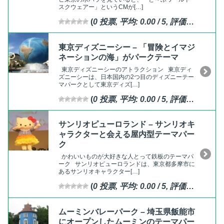
スクウェアー」というCMが[…]
(
0
投票, 平均:
0.00
/ 5,
評価済
)
東京ディズニーシー – 「冒険とイマジ
ネーションの海」がパークテーマ
東京ディズニーシーのアトラクション 東京ディ
ズニーシーは、日本国内の2つ目のディズニーテー
マパークとして東京ディズ[…]
(
0
投票, 平均:
0.00
/ 5,
評価済
)
サンリオピューロランド – サンリオキ
ャラクターと会える屋内型テーマパー
ク
かわいいものが大好きな人とって鉄板のテーマパ
ーク サンリオピューロランドは、東京都多摩市に
あるサンリオキャラクター[…]
(
0
投票, 平均:
0.00
/ 5,
評価済
)
ムーミンバレーパーク – 埼玉県飯能市
にオープンしたムーミンのテーマパー