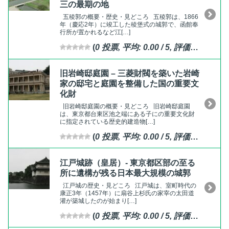
三の最期の地
五稜郭の概要・歴史・見どころ 五稜郭は、1866
年（慶応2年）に竣工した稜堡式の城郭で、函館奉
行所が置かれるなど江[…]
(
0
投票, 平均:
0.00
/ 5,
評価済
)
旧岩崎邸庭園 – 三菱財閥を築いた岩崎
家の邸宅と庭園を整備した国の重要文
化財
旧岩崎邸庭園の概要・見どころ 旧岩崎邸庭園
は、東京都台東区池之端にある子にの重要文化財
に指定されている歴史的建造物[…]
(
0
投票, 平均:
0.00
/ 5,
評価済
)
江戸城跡（皇居）- 東京都区部の至る
所に遺構が残る日本最大規模の城郭
江戸城の歴史・見どころ 江戸城は、室町時代の
康正3年（1457年）に扇谷上杉氏の家宰の太田道
灌が築城したのが始まり[…]
(
0
投票, 平均:
0.00
/ 5,
評価済
)