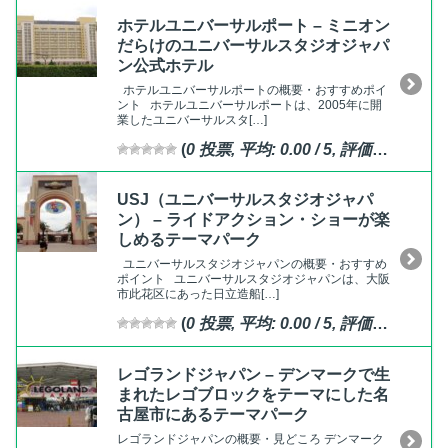
ホテルユニバーサルポート – ミニオン
だらけのユニバーサルスタジオジャパ
ン公式ホテル
ホテルユニバーサルポートの概要・おすすめポイ
ント ホテルユニバーサルポートは、2005年に開
業したユニバーサルスタ[…]
(
0
投票, 平均:
0.00
/ 5,
評価済
)
USJ（ユニバーサルスタジオジャパ
ン） – ライドアクション・ショーが楽
しめるテーマパーク
ユニバーサルスタジオジャパンの概要・おすすめ
ポイント ユニバーサルスタジオジャパンは、大阪
市此花区にあった日立造船[…]
(
0
投票, 平均:
0.00
/ 5,
評価済
)
レゴランドジャパン – デンマークで生
まれたレゴブロックをテーマにした名
古屋市にあるテーマパーク
レゴランドジャパンの概要・見どころ デンマーク