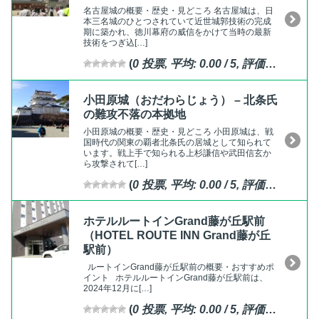
名古屋城の概要・歴史・見どころ 名古屋城は、日
本三名城のひとつされていて近世城郭技術の完成
期に築かれ、徳川幕府の威信をかけて当時の最新
技術をつぎ込[…]
(
0
投票, 平均:
0.00
/ 5,
評価済
)
小田原城（おだわらじょう） – 北条氏
の難攻不落の本拠地
小田原城の概要・歴史・見どころ 小田原城は、戦
国時代の関東の覇者北条氏の居城として知られて
います。戦上手で知られる上杉謙信や武田信玄か
ら攻撃されて[…]
(
0
投票, 平均:
0.00
/ 5,
評価済
)
ホテルルートインGrand藤が丘駅前
（HOTEL ROUTE INN Grand藤が丘
駅前）
ルートインGrand藤が丘駅前の概要・おすすめポ
イント ホテルルートインGrand藤が丘駅前は、
2024年12月に[…]
(
0
投票, 平均:
0.00
/ 5,
評価済
)