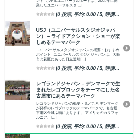
ント ホテルユニバーサルポートは、2005年に開
業したユニバーサルスタ[…]
(
0
投票, 平均:
0.00
/ 5,
評価済
)
USJ（ユニバーサルスタジオジャパ
ン） – ライドアクション・ショーが楽
しめるテーマパーク
ユニバーサルスタジオジャパンの概要・おすすめ
ポイント ユニバーサルスタジオジャパンは、大阪
市此花区にあった日立造船[…]
(
0
投票, 平均:
0.00
/ 5,
評価済
)
レゴランドジャパン – デンマークで生
まれたレゴブロックをテーマにした名
古屋市にあるテーマパーク
レゴランドジャパンの概要・見どころ デンマーク
が発祥のレゴブロックのテーマパークで、名古屋
市港区金城ふ頭にあります。 アメリカのカリフォ
ルニア、[…]
(
0
投票, 平均:
0.00
/ 5,
評価済
)