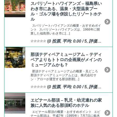
スパリゾートハワイアンズ – 福島県い
わき市にある、温泉・大型温泉プー
ル・ゴルフ場を併設したリゾートホテ
ル
スパリゾートハワイアンズの概要・おすすめポイ
ント スパリゾートハワイアンズは、1966年に開
業した福島県いわき市に[…]
(
0
投票, 平均:
0.00
/ 5,
評価済
)
那須テディベアミュージアム – テディ
ベアよりもトトロの企画展がメインの
ミュージアムかも？
那須テディベアミュージアムの概要・見どころ
那須テディベアミュージアムとは、株式会社サ
ン・アローが運営する那須郡那[…]
(
0
投票, 平均:
0.00
/ 5,
評価済
)
エピナール那須 – 乳児・幼児連れの家
族に人気のある那須町のホテル
エピナール那須の概要・おすすめポイント エピ
ナール那須は、平成7年（1995年）7月7日に栃木