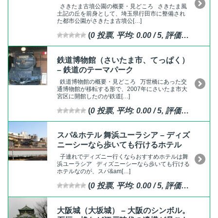
さきたま古墳公園の概要・見どころ さきたま風
土記の丘を前身として、埼玉県行田市に整備され
た都市公園がさきたま古墳公[…]
(
0
投票, 平均:
0.00
/ 5,
評価済
)
鉄道博物館（さいたま市、てっぱく）
– 鉄道のテーマパーク
鉄道博物館の概要・見どころ 万世橋にあった交
通博物館が移転する形で、2007年にさいたま市大
宮区に開館したのが鉄道[…]
(
0
投票, 平均:
0.00
/ 5,
評価済
)
スパ&ホテル 舞浜ユーラシア – ディズ
ニーシーなら歩いても行けるホテル
子連れでディズニー行くならおすすめホテルは舞
浜ユーラシア ディズニーシーなら歩いても行ける
ホテルなのが、スパ&am[…]
(
0
投票, 平均:
0.00
/ 5,
評価済
)
大阪城（大坂城） – 大阪のシンボル。