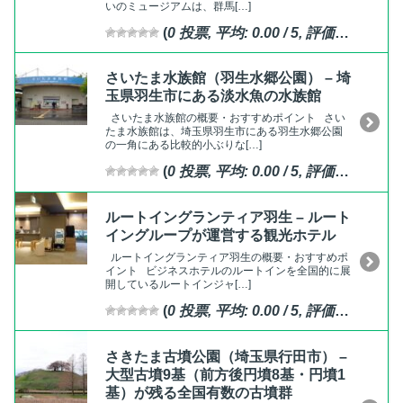
いのミュージアムは、群馬[…]
(
0
投票, 平均:
0.00
/ 5,
評価済
)
さいたま水族館（羽生水郷公園） – 埼
玉県羽生市にある淡水魚の水族館
さいたま水族館の概要・おすすめポイント さい
たま水族館は、埼玉県羽生市にある羽生水郷公園
の一角にある比較的小ぶりな[…]
(
0
投票, 平均:
0.00
/ 5,
評価済
)
ルートイングランティア羽生 – ルート
イングループが運営する観光ホテル
ルートイングランティア羽生の概要・おすすめポ
イント ビジネスホテルのルートインを全国的に展
開しているルートインジャ[…]
(
0
投票, 平均:
0.00
/ 5,
評価済
)
さきたま古墳公園（埼玉県行田市） –
大型古墳9基（前方後円墳8基・円墳1
基）が残る全国有数の古墳群