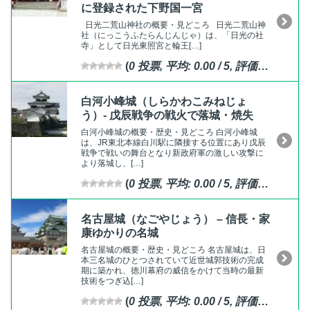
に登録された下野国一宮
日光二荒山神社の概要・見どころ 日光二荒山神
社（にっこうふたらんじんじゃ）は、「日光の社
寺」として日光東照宮と輪王[…]
(
0
投票, 平均:
0.00
/ 5,
評価済
)
白河小峰城（しらかわこみねじょ
う）- 戊辰戦争の戦火で落城・焼失
白河小峰城の概要・歴史・見どころ 白河小峰城
は、JR東北本線白川駅に隣接する位置にあり戊辰
戦争で戦いの舞台となり新政府軍の激しい攻撃に
より落城し、[…]
(
0
投票, 平均:
0.00
/ 5,
評価済
)
名古屋城（なごやじょう） – 信長・家
康ゆかりの名城
名古屋城の概要・歴史・見どころ 名古屋城は、日
本三名城のひとつされていて近世城郭技術の完成
期に築かれ、徳川幕府の威信をかけて当時の最新
技術をつぎ込[…]
(
0
投票, 平均:
0.00
/ 5,
評価済
)