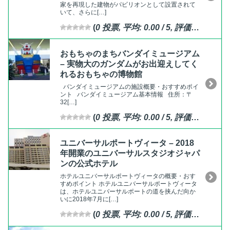
家を再現した建物がパビリオンとして設置されて
いて、さらに[…]
(
0
投票, 平均:
0.00
/ 5,
評価済
)
おもちゃのまちバンダイミュージアム
– 実物大のガンダムがお出迎えしてく
れるおもちゃの博物館
バンダイミュージアムの施設概要・おすすめポイ
ント バンダイミュージアム基本情報 住所：〒
32[…]
(
0
投票, 平均:
0.00
/ 5,
評価済
)
ユニバーサルポートヴィータ – 2018
年開業のユニバーサルスタジオジャパ
ンの公式ホテル
ホテルユニバーサルポートヴィータの概要・おす
すめポイント ホテルユニバーサルポートヴィータ
は、ホテルユニバーサルポートの道を挟んだ向か
いに2018年7月に[…]
(
0
投票, 平均:
0.00
/ 5,
評価済
)