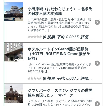
小田原城（おだわらじょう） – 北条氏
の難攻不落の本拠地
小田原城の概要・歴史・見どころ 小田原城は、戦
国時代の関東の覇者北条氏の居城として知られて
います。戦上手で知られる上杉謙信や武田信玄か
ら攻撃されて[…]
(
0
投票, 平均:
0.00
/ 5,
評価済
)
ホテルルートインGrand藤が丘駅前
（HOTEL ROUTE INN Grand藤が丘
駅前）
ルートインGrand藤が丘駅前の概要・おすすめポ
イント ホテルルートインGrand藤が丘駅前は、
2024年12月に[…]
(
0
投票, 平均:
0.00
/ 5,
評価済
)
ジブリパーク – スタジオジブリの世界
観を表現したテーマパーク
ジブリパークの概要・見どころ 2005年の愛知万博
時には公園内にとなりのトトロのサツキとメイの