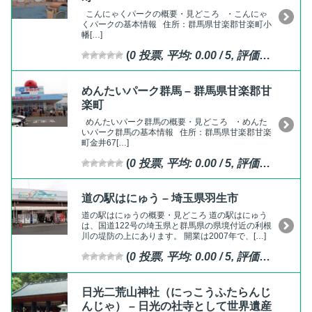
こんにゃくパークの概要・見どころ ・こんにゃ
くパークの基本情報 住所：群馬県甘楽郡甘楽町小
幡[…]
(
0
投票, 平均:
0.00
/ 5,
評価済
)
めんたいパーク群馬 – 群馬県甘楽郡甘
楽町
めんたいパーク群馬の概要・見どころ ・めんた
いパーク群馬の基本情報 住所：群馬県甘楽郡甘楽
町金井67[…]
(
0
投票, 平均:
0.00
/ 5,
評価済
)
道の駅はにゅう – 埼玉県羽生市
道の駅はにゅうの概要・見どころ 道の駅はにゅう
は、国道122号の埼玉県と群馬県の県境付近の利根
川の堤防の上にあります。 開業は2007年で、[…]
(
0
投票, 平均:
0.00
/ 5,
評価済
)
日光二荒山神社（にっこうふたらんじ
んじゃ） – 日光の社寺として世界遺産