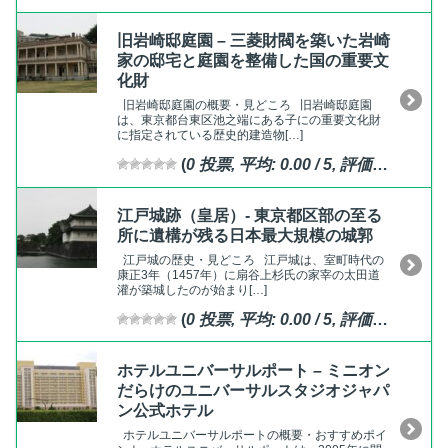
旧岩崎邸庭園 – 三菱財閥を築いた岩崎
家の邸宅と庭園を整備した国の重要文
化財
旧岩崎邸庭園の概要・見どころ 旧岩崎邸庭園
は、東京都台東区池之端にある子にの重要文化財
に指定されている歴史的建造物[…]
(
0
投票, 平均:
0.00
/ 5,
評価済
)
江戸城跡（皇居）- 東京都区部の至る
所に遺構が残る日本最大規模の城郭
江戸城の歴史・見どころ 江戸城は、室町時代の
康正3年（1457年）に扇谷上杉氏の家宰の太田道
灌が築城したのが始まり[…]
(
0
投票, 平均:
0.00
/ 5,
評価済
)
ホテルユニバーサルポート – ミニオン
だらけのユニバーサルスタジオジャパ
ン公式ホテル
ホテルユニバーサルポートの概要・おすすめポイ