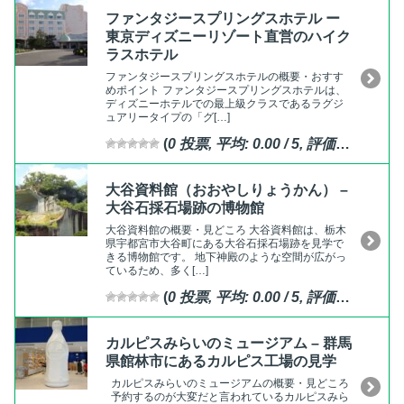
ファンタジースプリングスホテル ー
東京ディズニーリゾート直営のハイク
ラスホテル
ファンタジースプリングスホテルの概要・おすす
めポイント ファンタジースプリングスホテルは、
ディズニーホテルでの最上級クラスであるラグジ
ュアリータイプの「グ[…]
(
0
投票, 平均:
0.00
/ 5,
評価済
)
大谷資料館（おおやしりょうかん） –
大谷石採石場跡の博物館
大谷資料館の概要・見どころ 大谷資料館は、栃木
県宇都宮市大谷町にある大谷石採石場跡を見学で
きる博物館です。 地下神殿のような空間が広がっ
ているため、多く[…]
(
0
投票, 平均:
0.00
/ 5,
評価済
)
カルピスみらいのミュージアム – 群馬
県館林市にあるカルピス工場の見学
カルピスみらいのミュージアムの概要・見どころ
予約するのが大変だと言われているカルピスみら