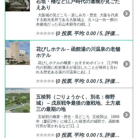
石垣・櫓など江戸時代の遺構が見ごた
えあり
大阪城の見どころ・楽しみ方・歴史 大阪を代表
する観光名所である大阪城は、元々は一向一揆の
本拠地だった石山本願寺の跡[…]
(
0
投票, 平均:
0.00
/ 5,
評価済
)
花びしホテル – 函館湯の川温泉の老舗
ホテル
花びしホテルの概要・おすすめポイント 江戸時
代の初期に松前藩主が湯治したことが発祥と言わ
れる歴史ある湯の川温泉にあ[…]
(
0
投票, 平均:
0.00
/ 5,
評価済
)
五稜郭（ごりょうかく、別名：柳野
城） – 戊辰戦争最後の激戦地、土方歳
三の最期の地
五稜郭の概要・歴史・見どころ 五稜郭は、1866
年（慶応2年）に竣工した稜堡式の城郭で、函館奉
行所が置かれるなど江[…]
(
0
投票, 平均:
0.00
/ 5,
評価済
)